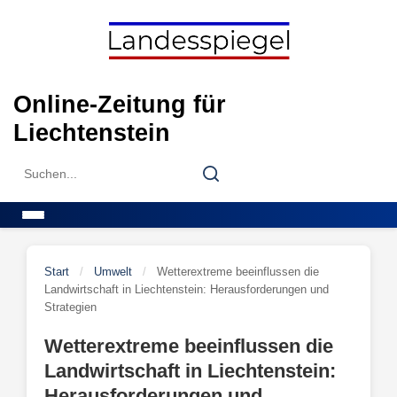
Skip
to
content
Online-Zeitung für
Liechtenstein
Search
Search
for:
Menu
Start
/
Umwelt
/
Wetterextreme beeinflussen die
Landwirtschaft in Liechtenstein: Herausforderungen und
Strategien
Wetterextreme beeinflussen die
Landwirtschaft in Liechtenstein:
Herausforderungen und