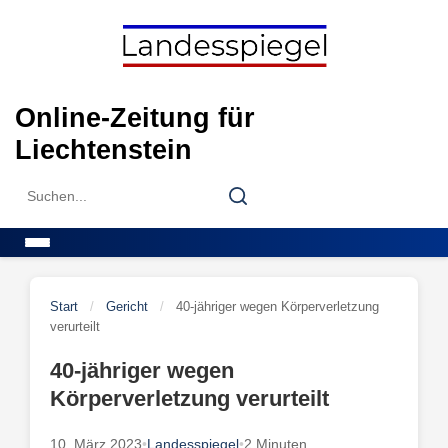
Skip
to
content
Online-Zeitung für
Liechtenstein
Search
Search
for:
Menu
Start
/
Gericht
/
40-jähriger wegen Körperverletzung
verurteilt
40-jähriger wegen
Körperverletzung verurteilt
10. März 2023
•
Landesspiegel
•
2 Minuten