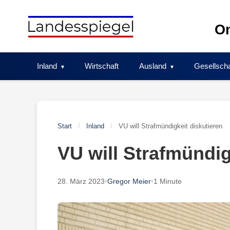
Skip
to
On
content
Inland
Wirtschaft
Ausland
Gesellscha
Start
/
Inland
/
VU will Strafmündigkeit diskutieren
VU will Strafmündig
28. März 2023
•
Gregor Meier
•
1 Minute