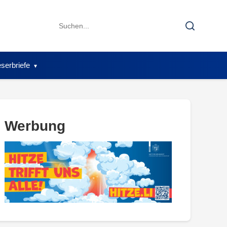
Search
Search
for:
serbriefe
Werbung