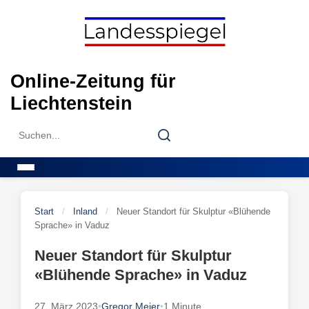
Skip
to
content
Online-Zeitung für
Liechtenstein
Search
Search
for:
Menu
Start
/
Inland
/
Neuer Standort für Skulptur «Blühende
Sprache» in Vaduz
Neuer Standort für Skulptur
«Blühende Sprache» in Vaduz
27. März 2023
•
Gregor Meier
•
1 Minute