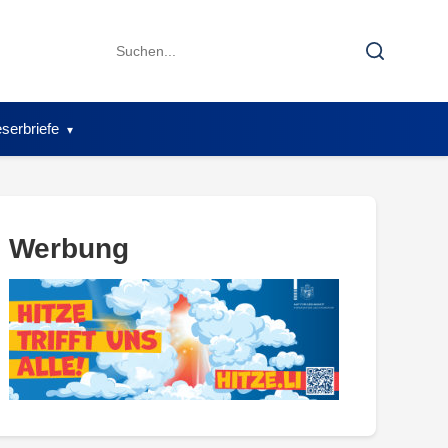
Search
Search
for:
serbriefe
Werbung