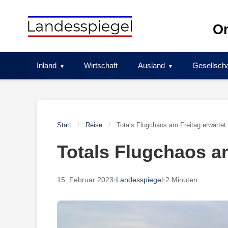
Skip
to
On
content
Inland
Wirtschaft
Ausland
Gesellscha
Start
/
Reise
/
Totals Flugchaos am Freitag erwartet
Totals Flugchaos am
15. Februar 2023
•
Landesspiegel
•
2 Minuten