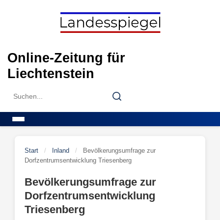
Skip
to
content
Online-Zeitung für
Liechtenstein
Search
Search
for:
Menu
Start
/
Inland
/
Bevölkerungsumfrage zur
Dorfzentrumsentwicklung Triesenberg
Bevölkerungsumfrage zur
Dorfzentrumsentwicklung
Triesenberg