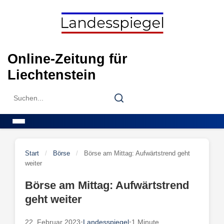
Skip
to
content
Online-Zeitung für
Liechtenstein
Search
Search
for:
Menu
Start
/
Börse
/
Börse am Mittag: Aufwärtstrend geht
weiter
Börse am Mittag: Aufwärtstrend
geht weiter
22. Februar 2023
•
Landesspiegel
•
1 Minute