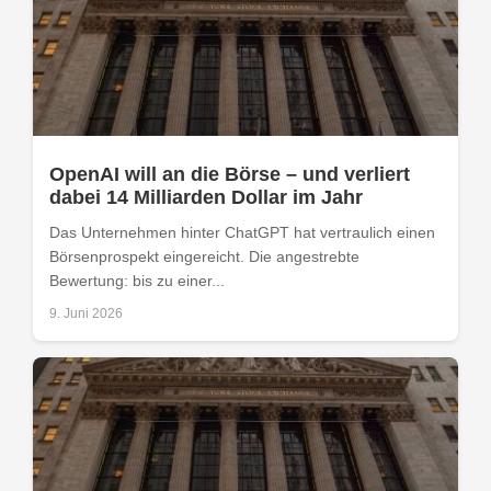
OpenAI will an die Börse – und verliert
dabei 14 Milliarden Dollar im Jahr
Das Unternehmen hinter ChatGPT hat vertraulich einen
Börsenprospekt eingereicht. Die angestrebte
Bewertung: bis zu einer...
9. Juni 2026