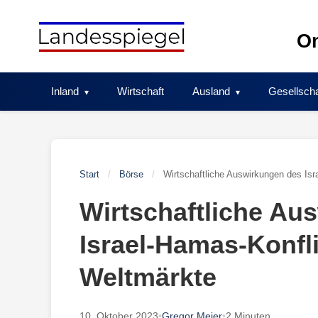
Skip
to
On
content
Inland
Wirtschaft
Ausland
Gesellscha
Start
/
Börse
/
Wirtschaftliche Auswirkungen des Isr
Wirtschaftliche Au
Israel-Hamas-Konfli
Weltmärkte
10. Oktober 2023
•
Gregor Meier
•
2 Minuten