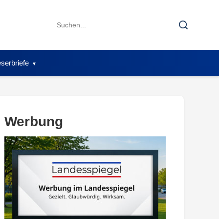
Search
Search
for:
serbriefe
Werbung