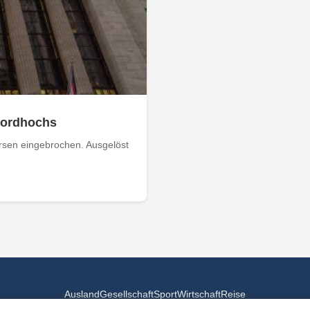
ekordhochs
rsen eingebrochen. Ausgelöst
Ausland
Gesellschaft
Sport
Wirtschaft
Reise