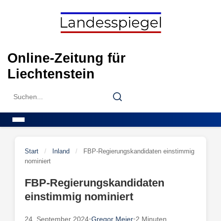
Skip
to
content
Online-Zeitung für
Liechtenstein
Search
Search
for:
Menu
Start
/
Inland
/
FBP-Regierungskandidaten einstimmig
nominiert
FBP-Regierungskandidaten
einstimmig nominiert
24. September 2024
•
Gregor Meier
•
2 Minuten