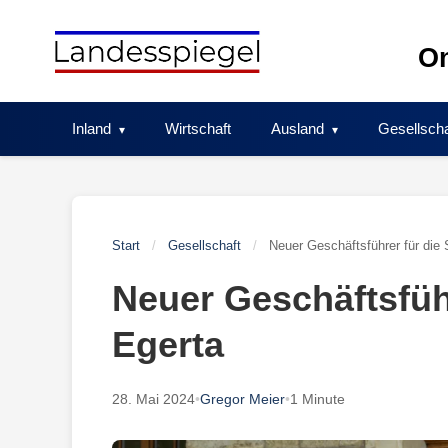
Skip
to
On
content
Inland
Wirtschaft
Ausland
Gesellscha
Start
/
Gesellschaft
/
Neuer Geschäftsführer für die 
Neuer Geschäftsführ
Egerta
28. Mai 2024
•
Gregor Meier
•
1 Minute