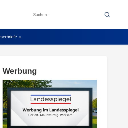
Search
Search
for:
serbriefe
Werbung