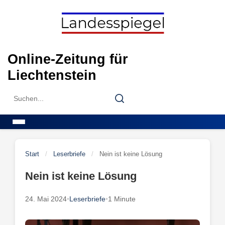
Skip
to
content
Online-Zeitung für
Liechtenstein
Search
Search
for:
Menu
Start
/
Leserbriefe
/
Nein ist keine Lösung
Nein ist keine Lösung
24. Mai 2024
•
Leserbriefe
•
1 Minute