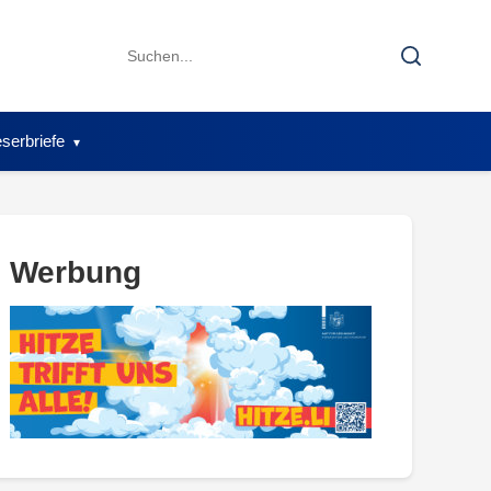
Search
Search
for:
serbriefe
Werbung