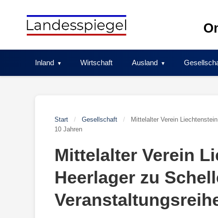
Skip
to
On
content
Inland
Wirtschaft
Ausland
Gesellscha
Start
/
Gesellschaft
/
Mittelalter Verein Liechtenste
10 Jahren
Mittelalter Verein 
Heerlager zu Schel
Veranstaltungsreih