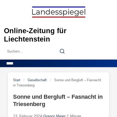
Skip
to
content
Online-Zeitung für
Liechtenstein
Search
Search
for:
Menu
Start
/
Gesellschaft
/
Sonne und Bergluft – Fasnacht
in Triesenberg
Sonne und Bergluft – Fasnacht in
Triesenberg
13. Februar 2024
•
Gregor Meier
•
1 Minute