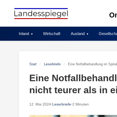
Skip
to
On
content
Inland
Wirtschaft
Ausland
Gesellscha
Start
/
Leserbriefe
/
Eine Notfallbehandlung im Spital 
Eine Notfallbehandl
nicht teurer als in 
12. Mai 2024
•
Leserbriefe
•
2 Minuten