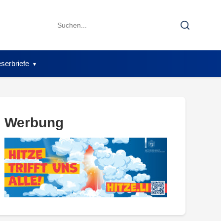
Search
Search
for:
serbriefe
Werbung