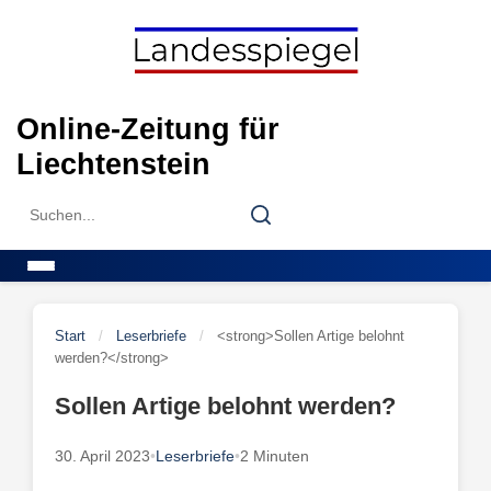
Skip
to
content
Online-Zeitung für
Liechtenstein
Search
Search
for:
Menu
Start
/
Leserbriefe
/
<strong>Sollen Artige belohnt
werden?</strong>
Sollen Artige belohnt werden?
30. April 2023
•
Leserbriefe
•
2 Minuten