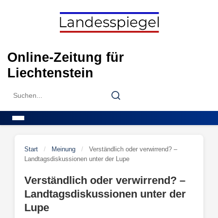
Skip
to
content
Online-Zeitung für
Liechtenstein
Search
Search
for:
Menu
Start
/
Meinung
/
Verständlich oder verwirrend? –
Landtagsdiskussionen unter der Lupe
Verständlich oder verwirrend? –
Landtagsdiskussionen unter der
Lupe