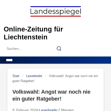
Skip
to
content
Online-Zeitung für
Liechtenstein
Search
Search
for:
Menu
Start
/
Leserbriefe
/
Volkswahl: Angst war noch nie ein
guter Ratgeber!
Volkswahl: Angst war noch nie
ein guter Ratgeber!
9. Februar 2024
•
Leserbriefe
•
2 Minuten