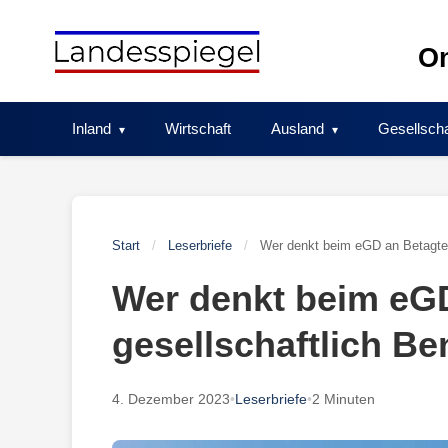
Skip
to
On
content
Inland
Wirtschaft
Ausland
Gesellscha
Start
/
Leserbriefe
/
Wer denkt beim eGD an Betagte u
Wer denkt beim eG
gesellschaftlich Be
4. Dezember 2023
•
Leserbriefe
•
2 Minuten