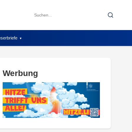
Search
Search
for:
serbriefe
Werbung