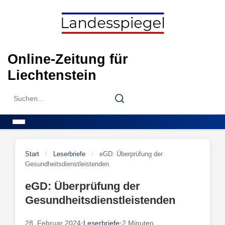
Skip
to
content
Online-Zeitung für
Liechtenstein
Search
Search
for:
Menu
Start
/
Leserbriefe
/
eGD: Überprüfung der
Gesundheitsdienstleistenden
eGD: Überprüfung der
Gesundheitsdienstleistenden
28. Februar 2024
•
Leserbriefe
•
2 Minuten