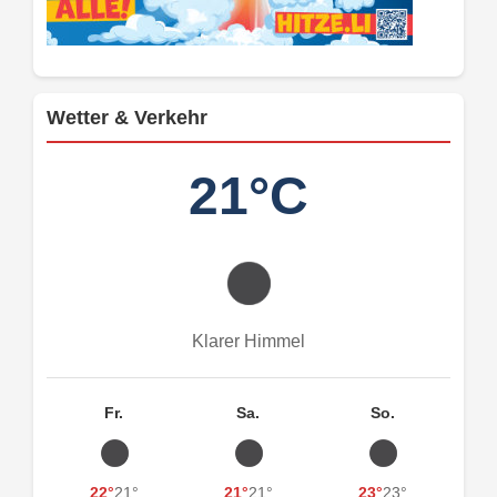
Wetter & Verkehr
21°C
Klarer Himmel
Fr.
Sa.
So.
22°
21°
21°
21°
23°
23°