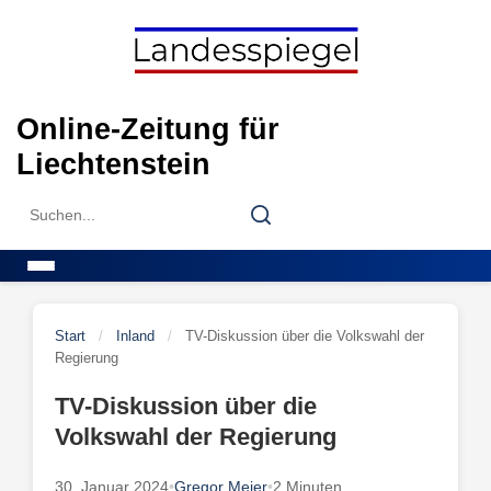
Skip
to
content
Online-Zeitung für
Liechtenstein
Search
Search
for:
Menu
Start
/
Inland
/
TV-Diskussion über die Volkswahl der
Regierung
TV-Diskussion über die
Volkswahl der Regierung
30. Januar 2024
•
Gregor Meier
•
2 Minuten