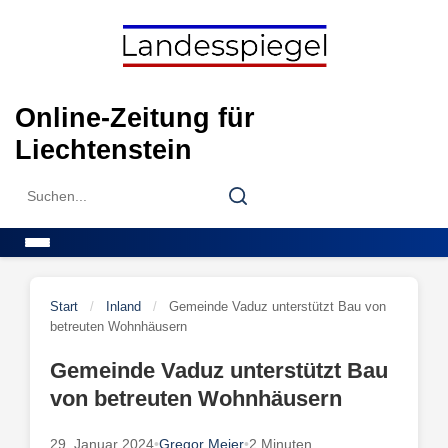
Skip
to
content
Online-Zeitung für
Liechtenstein
Search
Search
for:
Menu
Start
/
Inland
/
Gemeinde Vaduz unterstützt Bau von
betreuten Wohnhäusern
Gemeinde Vaduz unterstützt Bau
von betreuten Wohnhäusern
29. Januar 2024
•
Gregor Meier
•
2 Minuten