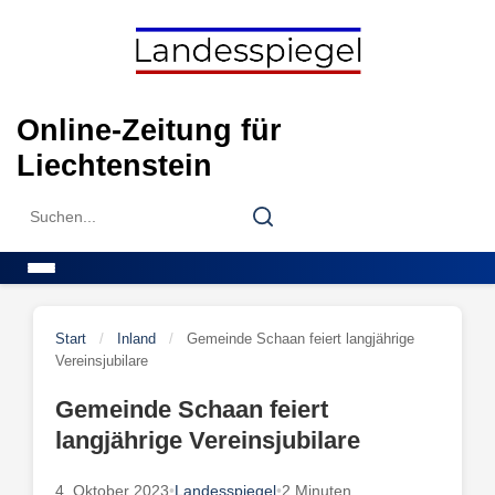
Skip
to
content
Online-Zeitung für
Liechtenstein
Search
Search
for:
Menu
Start
/
Inland
/
Gemeinde Schaan feiert langjährige
Vereinsjubilare
Gemeinde Schaan feiert
langjährige Vereinsjubilare
4. Oktober 2023
•
Landesspiegel
•
2 Minuten