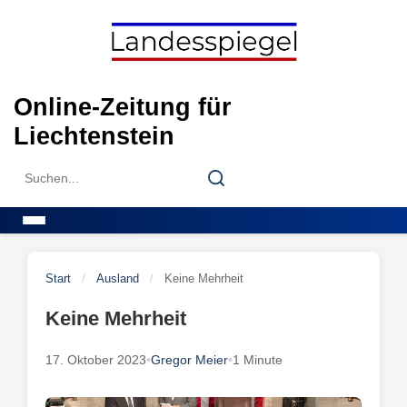
Skip
to
content
Online-Zeitung für
Liechtenstein
Search
Search
for:
Menu
Start
/
Ausland
/
Keine Mehrheit
Keine Mehrheit
17. Oktober 2023
•
Gregor Meier
•
1 Minute