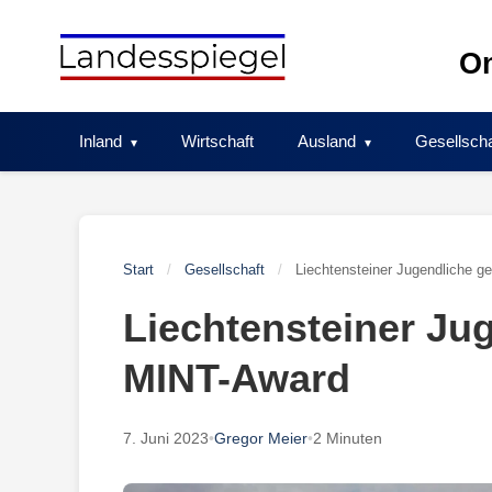
Skip
to
On
content
Inland
Wirtschaft
Ausland
Gesellscha
Start
/
Gesellschaft
/
Liechtensteiner Jugendliche 
Liechtensteiner Ju
MINT-Award
7. Juni 2023
•
Gregor Meier
•
2 Minuten