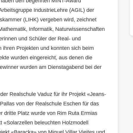
n haben den begehrten MINT-Award
rbeitsgruppe IndustrieLehre (AGIL) der
lskammer (LIHK) vergeben wird, zeichnet
 Mathematik, Informatik, Naturwissenschaften
erinnen und Schüler der Real- und
n ihren Projekten und konnten sich beim
ekte wurden eingereicht, aus denen die
 Gewinner wurden am Dienstagabend bei der
der Realschule Vaduz für ihr Projekt «Jeans-
 Pallas von der Realschule Eschen für das
r dritte Platz wurde von Rim Ruta Ermias
t «Solarzellen beleuchten Holzmodell
ekt «Baracka» von Miquel Villar Vieites und