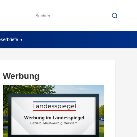
Search
Search
for:
serbriefe
Werbung