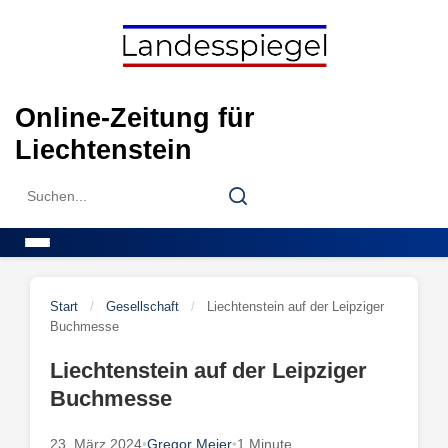
Skip
to
content
Online-Zeitung für
Liechtenstein
Search
Search
for:
Menu
Start
/
Gesellschaft
/
Liechtenstein auf der Leipziger
Buchmesse
Liechtenstein auf der Leipziger
Buchmesse
23. März 2024
•
Gregor Meier
•
1 Minute