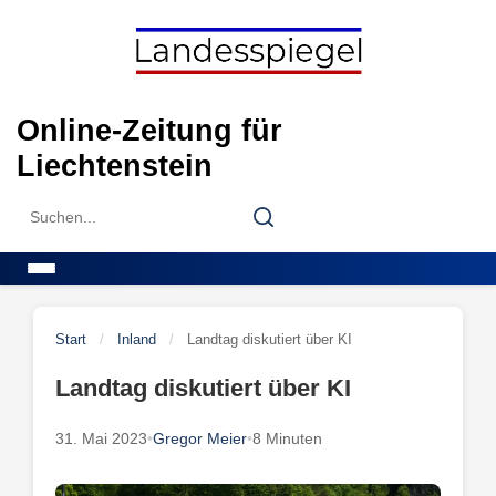
Skip
to
content
Online-Zeitung für
Liechtenstein
Search
Search
for:
Menu
Start
/
Inland
/
Landtag diskutiert über KI
Landtag diskutiert über KI
31. Mai 2023
•
Gregor Meier
•
8 Minuten