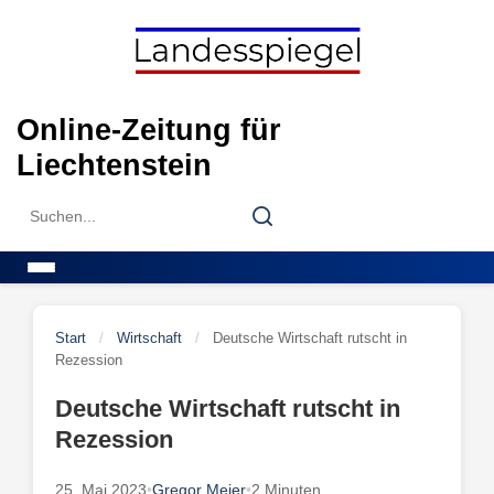
Skip
to
content
Online-Zeitung für
Liechtenstein
Search
Search
for:
Menu
Start
/
Wirtschaft
/
Deutsche Wirtschaft rutscht in
Rezession
Deutsche Wirtschaft rutscht in
Rezession
25. Mai 2023
•
Gregor Meier
•
2 Minuten