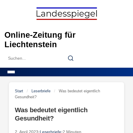
Skip
to
content
Online-Zeitung für
Liechtenstein
Search
Search
for:
Menu
Start
/
Leserbriefe
/
Was bedeutet eigentlich
Gesundheit?
Was bedeutet eigentlich
Gesundheit?
2. April 2023
•
Leserbriefe
•
2 Minuten