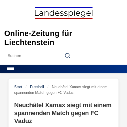
Skip
to
content
Online-Zeitung für
Liechtenstein
Search
Search
for:
Menu
Start
/
Fussball
/
Neuchâtel Xamax siegt mit einem
spannenden Match gegen FC Vaduz
Neuchâtel Xamax siegt mit einem
spannenden Match gegen FC
Vaduz