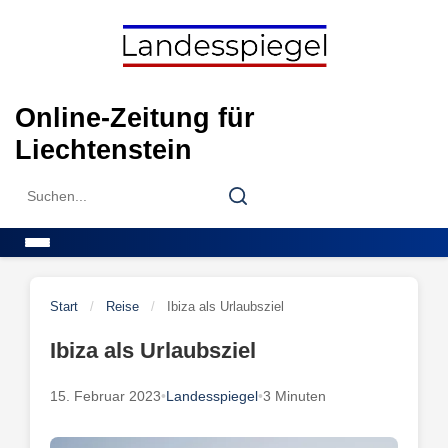
Skip
to
content
Online-Zeitung für
Liechtenstein
Search
Search
for:
Menu
Start
/
Reise
/
Ibiza als Urlaubsziel
Ibiza als Urlaubsziel
15. Februar 2023
•
Landesspiegel
•
3 Minuten