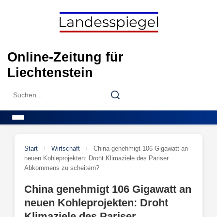
Skip
to
content
Online-Zeitung für
Liechtenstein
Search
Search
for:
Menu
Start
/
Wirtschaft
/
China genehmigt 106 Gigawatt an
neuen Kohleprojekten: Droht Klimaziele des Pariser
Abkommens zu scheitern?
China genehmigt 106 Gigawatt an
neuen Kohleprojekten: Droht
Klimaziele des Pariser