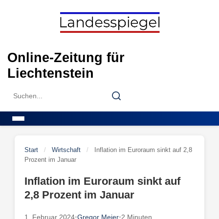
Skip
to
content
Online-Zeitung für
Liechtenstein
Search
Search
for:
Menu
Start
/
Wirtschaft
/
Inflation im Euroraum sinkt auf 2,8
Prozent im Januar
Inflation im Euroraum sinkt auf
2,8 Prozent im Januar
1. Februar 2024
•
Gregor Meier
•
2 Minuten