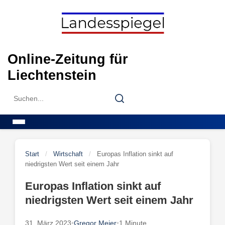
Skip
to
content
Online-Zeitung für
Liechtenstein
Search
Search
for:
Menu
Start
/
Wirtschaft
/
Europas Inflation sinkt auf
niedrigsten Wert seit einem Jahr
Europas Inflation sinkt auf
niedrigsten Wert seit einem Jahr
31. März 2023
•
Gregor Meier
•
1 Minute