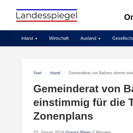
Skip
to
On
content
Inland
Wirtschaft
Ausland
Gesellscha
Start
/
Inland
/
Gemeinderat von Balzers stimmt einst
Gemeinderat von Ba
einstimmig für die 
Zonenplans
23. Januar 2024
•
Gregor Meier
•
2 Minuten