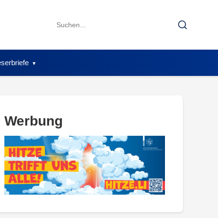
Search
Search
for:
serbriefe
Werbung