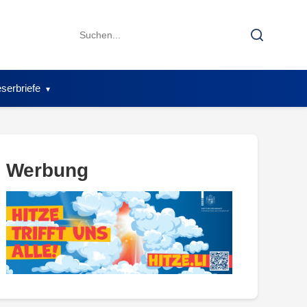
Search
Search
for:
serbriefe
Werbung