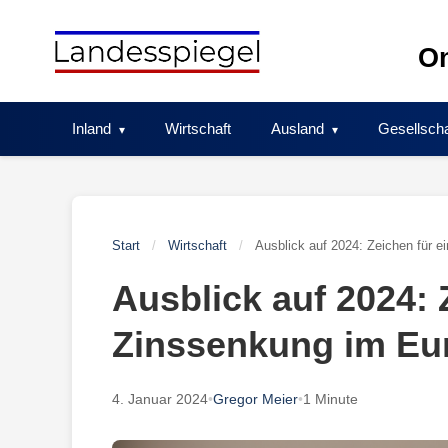
Skip
to
On
content
Inland
Wirtschaft
Ausland
Gesellscha
Start
/
Wirtschaft
/
Ausblick auf 2024: Zeichen für 
Ausblick auf 2024: 
Zinssenkung im E
4. Januar 2024
•
Gregor Meier
•
1 Minute