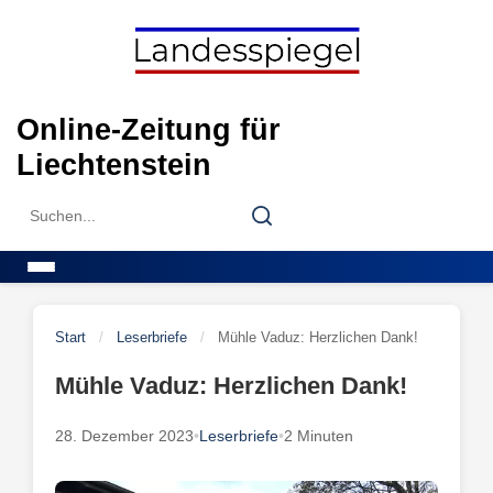
Skip
to
content
Online-Zeitung für
Liechtenstein
Search
Search
for:
Menu
Start
/
Leserbriefe
/
Mühle Vaduz: Herzlichen Dank!
Mühle Vaduz: Herzlichen Dank!
28. Dezember 2023
•
Leserbriefe
•
2 Minuten