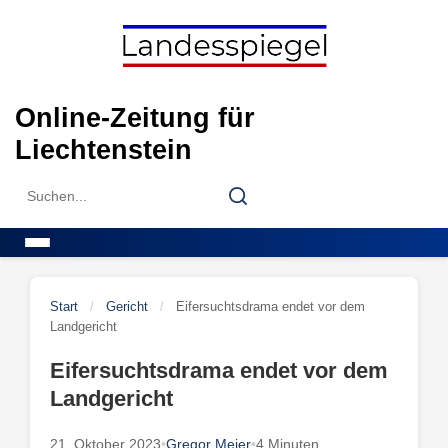
Skip
to
content
Online-Zeitung für
Liechtenstein
Search
Search
for:
Menu
Start
/
Gericht
/
Eifersuchtsdrama endet vor dem
Landgericht
Eifersuchtsdrama endet vor dem
Landgericht
21. Oktober 2023
•
Gregor Meier
•
4 Minuten