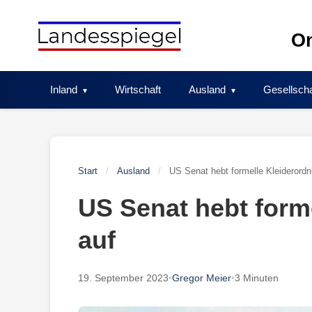
Skip
to
On
content
Inland
Wirtschaft
Ausland
Gesellscha
Start
/
Ausland
/
US Senat hebt formelle Kleiderordn
US Senat hebt form
auf
19. September 2023
•
Gregor Meier
•
3 Minuten