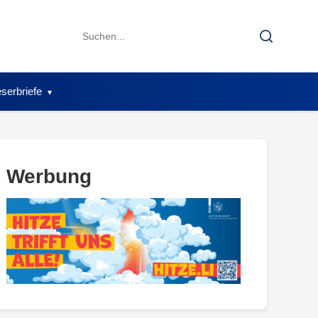
Search
Search
for:
serbriefe
Werbung