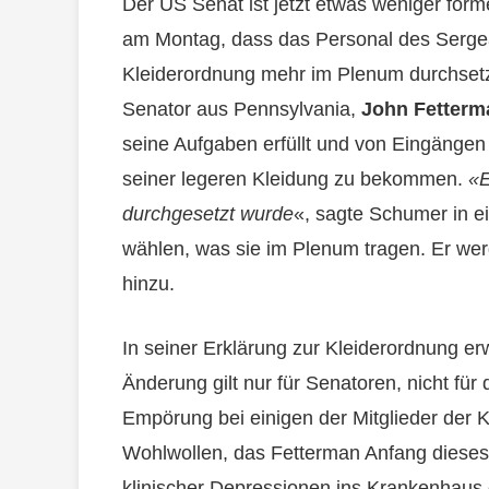
Der US Senat ist jetzt etwas weniger form
am Montag, dass das Personal des Serge
Kleiderordnung mehr im Plenum durchsetz
Senator aus Pennsylvania,
John Fetterm
seine Aufgaben erfüllt und von Eingänge
seiner legeren Kleidung zu bekommen.
«E
durchgesetzt wurde
«, sagte Schumer in e
wählen, was sie im Plenum tragen. Er werd
hinzu.
In seiner Erklärung zur Kleiderordnung e
Änderung gilt nur für Senatoren, nicht fü
Empörung bei einigen der Mitglieder der
Wohlwollen, das Fetterman Anfang dieses
klinischer Depressionen ins Krankenhaus 