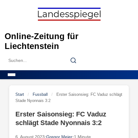
Skip
to
content
Online-Zeitung für
Liechtenstein
Search
Search
for:
Menu
Start
/
Fussball
/
Erster Saisonsieg: FC Vaduz schlägt
Stade Nyonnais 3:2
Erster Saisonsieg: FC Vaduz
schlägt Stade Nyonnais 3:2
6. August 2023
•
Gregor Meier
•
1 Minute