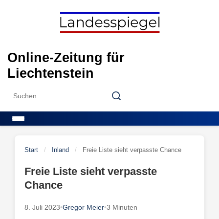
Skip
to
content
Online-Zeitung für
Liechtenstein
Search
Search
for:
Menu
Start
/
Inland
/
Freie Liste sieht verpasste Chance
Freie Liste sieht verpasste
Chance
8. Juli 2023
•
Gregor Meier
•
3 Minuten