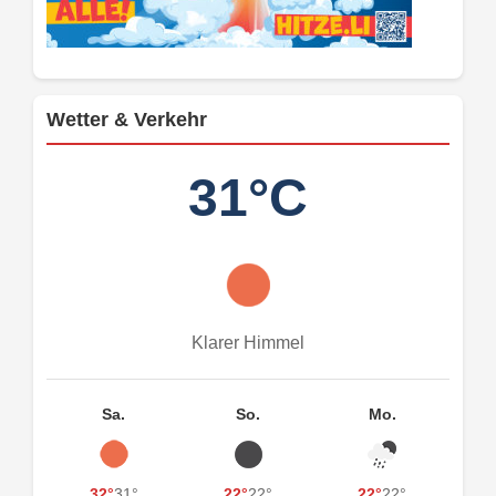
Wetter & Verkehr
31°C
Klarer Himmel
Sa.
So.
Mo.
32°
31°
22°
22°
22°
22°