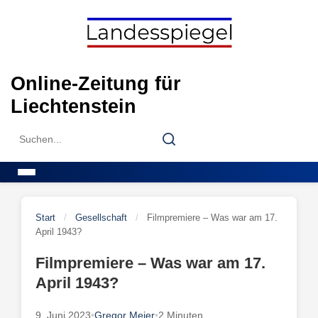
Skip
to
content
Online-Zeitung für
Liechtenstein
Search
Search
for:
Menu
Start
/
Gesellschaft
/
Filmpremiere – Was war am 17.
April 1943?
Filmpremiere – Was war am 17.
April 1943?
9. Juni 2023
•
Gregor Meier
•
2 Minuten