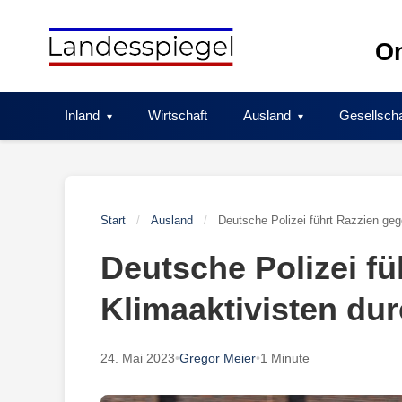
Skip
to
On
content
Inland
Wirtschaft
Ausland
Gesellscha
Start
/
Ausland
/
Deutsche Polizei führt Razzien geg
Deutsche Polizei f
Klimaaktivisten du
24. Mai 2023
•
Gregor Meier
•
1 Minute