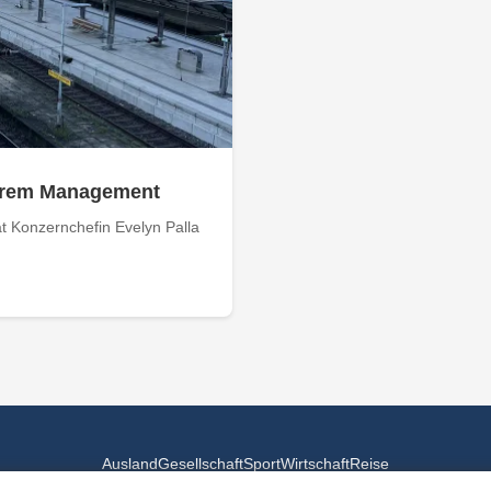
 ihrem Management
 Konzernchefin Evelyn Palla
Ausland
Gesellschaft
Sport
Wirtschaft
Reise
© 2026
Landesspiegel
- Alle Rechte vorbehalten