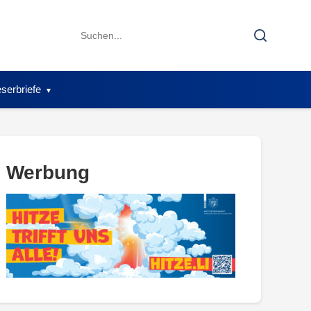
Search
Search
for:
serbriefe
Werbung