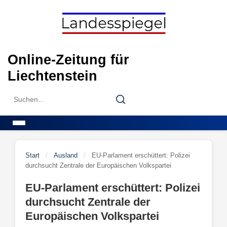
Skip
to
content
Online-Zeitung für
Liechtenstein
Search
Search
for:
Menu
Start
/
Ausland
/
EU-Parlament erschüttert: Polizei
durchsucht Zentrale der Europäischen Volkspartei
EU-Parlament erschüttert: Polizei
durchsucht Zentrale der
Europäischen Volkspartei