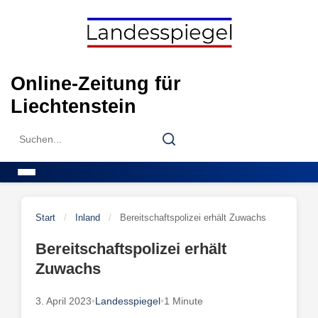
Skip
to
content
Online-Zeitung für
Liechtenstein
Search
Search
for:
Menu
Start
/
Inland
/
Bereitschaftspolizei erhält Zuwachs
Bereitschaftspolizei erhält
Zuwachs
3. April 2023
•
Landesspiegel
•
1 Minute