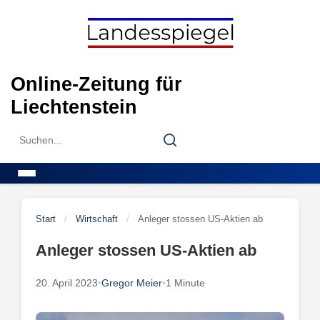
Skip
to
content
Online-Zeitung für
Liechtenstein
Search
Search
for:
Menu
Start
/
Wirtschaft
/
Anleger stossen US-Aktien ab
Anleger stossen US-Aktien ab
20. April 2023
•
Gregor Meier
•
1 Minute