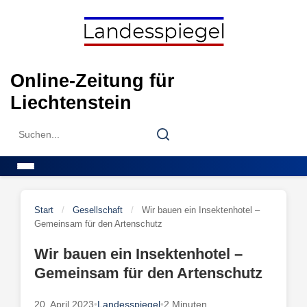
Skip
to
content
Online-Zeitung für
Liechtenstein
Search
Search
for:
Menu
Start
/
Gesellschaft
/
Wir bauen ein Insektenhotel –
Gemeinsam für den Artenschutz
Wir bauen ein Insektenhotel –
Gemeinsam für den Artenschutz
20. April 2023
•
Landesspiegel
•
2 Minuten