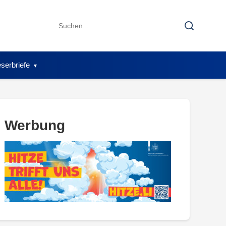
Search
Search
for:
serbriefe
Werbung