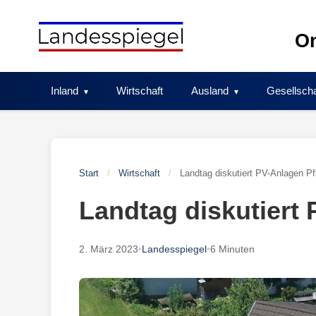
Skip
to
On
content
Inland
Wirtschaft
Ausland
Gesellscha
Start
/
Wirtschaft
/
Landtag diskutiert PV-Anlagen Pfl
Landtag diskutiert 
2. März 2023
•
Landesspiegel
•
6 Minuten