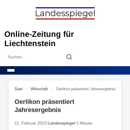
Skip
to
content
Online-Zeitung für
Liechtenstein
Search
Search
for:
Menu
Start
/
Wirtschaft
/
Oerlikon präsentiert Jahresergebnis
Oerlikon präsentiert
Jahresergebnis
21. Februar 2023
•
Landesspiegel
•
1 Minute