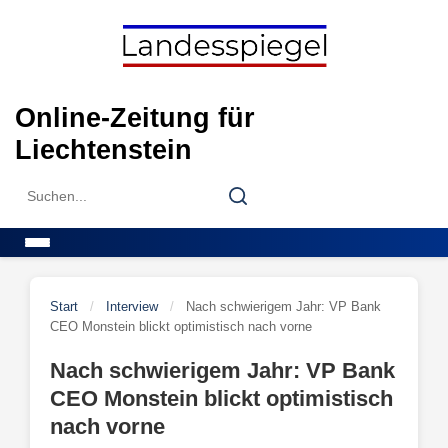
Skip
to
content
Online-Zeitung für
Liechtenstein
Search
Search
for:
Menu
Start
/
Interview
/
Nach schwierigem Jahr: VP Bank
CEO Monstein blickt optimistisch nach vorne
Nach schwierigem Jahr: VP Bank
CEO Monstein blickt optimistisch
nach vorne