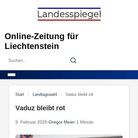
Skip
to
content
Online-Zeitung für
Liechtenstein
Search
Search
for:
Menu
Start
/
Landtagswahl
/
Vaduz bleibt rot
Vaduz bleibt rot
9. Februar 2025
•
Gregor Meier
•
1 Minute